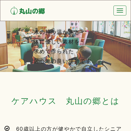
Togg
navi
木の持つ温かさと
体に優しい素材を
求めて作られた
居心地の良い場所です。
ケアハウス 丸山の郷とは
60歳以上の方が健やかで自立したシニア